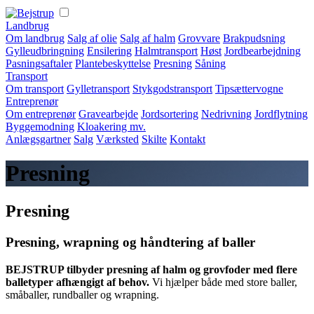
Landbrug
Om landbrug
Salg af olie
Salg af halm
Grovvare
Brakpudsning
Gylleudbringning
Ensilering
Halmtransport
Høst
Jordbearbejdning
Pasningsaftaler
Plantebeskyttelse
Presning
Såning
Transport
Om transport
Gylletransport
Stykgodstransport
Tipsættervogne
Entreprenør
Om entreprenør
Gravearbejde
Jordsortering
Nedrivning
Jordflytning
Byggemodning
Kloakering mv.
Anlægsgartner
Salg
Værksted
Skilte
Kontakt
Presning
Presning
Presning, wrapning og håndtering af baller
BEJSTRUP tilbyder presning af halm og grovfoder med flere
balletyper afhængigt af behov.
Vi hjælper både med store baller,
småballer, rundballer og wrapning.