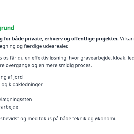
egrund
or både private, erhverv og offentlige projekter.
Vi kan
lægning og færdige udearealer.
 os får du en effektiv løsning, hvor gravearbejde, kloak, l
rre overgange og en mere smidig proces.
ing af jord
e og kloakledninger
belægningssten
rarbejde
tetsbevidst og med fokus på både teknik og økonomi.