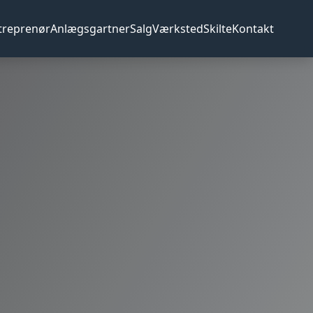
treprenør
Anlægsgartner
Salg
Værksted
Skilte
Kontakt