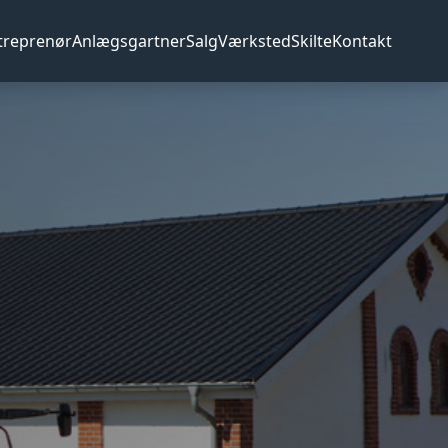
treprenør
Anlægsgartner
Salg
Værksted
Skilte
Kontakt