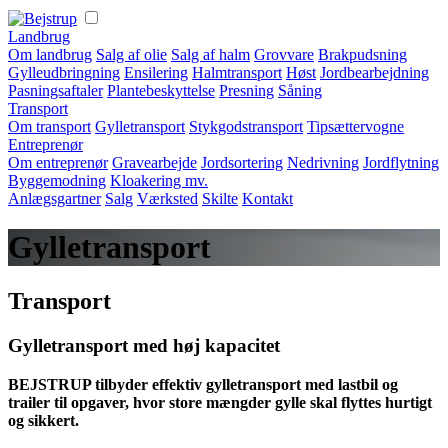
Landbrug
Om landbrug
Salg af olie
Salg af halm
Grovvare
Brakpudsning
Gylleudbringning
Ensilering
Halmtransport
Høst
Jordbearbejdning
Pasningsaftaler
Plantebeskyttelse
Presning
Såning
Transport
Om transport
Gylletransport
Stykgodstransport
Tipsættervogne
Entreprenør
Om entreprenør
Gravearbejde
Jordsortering
Nedrivning
Jordflytning
Byggemodning
Kloakering mv.
Anlægsgartner
Salg
Værksted
Skilte
Kontakt
Gylletransport
Transport
Gylletransport med høj kapacitet
BEJSTRUP tilbyder effektiv gylletransport med lastbil og
trailer til opgaver, hvor store mængder gylle skal flyttes hurtigt
og sikkert.